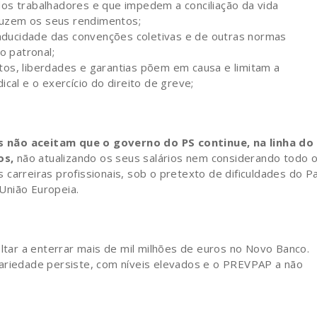
os trabalhadores e que impedem a conciliação da vida
eduzem os seus rendimentos;
aducidade das convenções coletivas e de outras normas
o patronal;
itos, liberdades e garantias põem em causa e limitam a
cal e o exercício do direito de greve;
s não aceitam que o governo do PS continue, na linha do
os,
não atualizando os seus salários nem considerando todo 
carreiras profissionais, sob o pretexto de dificuldades do Pa
União Europeia.
ar a enterrar mais de mil milhões de euros no Novo Banco.
cariedade persiste, com níveis elevados e o PREVPAP a não