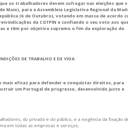
s que os trabalhadores devem sufragar nas eleições que 
de Maio), para a Assembleia Legislativa Regional da Mad
República (6 de Outubro), votando em massa de acordo 
 reivindicações da CGTPlN e confiando o seu voto aos qu
tas e têm por objetivo supremo o fim da exploração do
ONDIÇÕES DE
TRABALHO E DE VIDA
o mais eficaz para defender e conquistar direitos, para
onstruir um Portugal de progresso, desenvolvido justo e
lhadores, do privado e do público, e a exigência da fixação d
nima em todas as empresas e serviços;