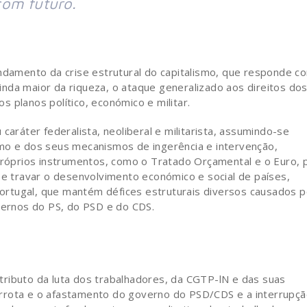
com futuro.
undamento da crise estrutural do capitalismo, que responde c
nda maior da riqueza, o ataque generalizado aos direitos do
 planos político, económico e militar.
caráter federalista, neoliberal e militarista, assumindo-se
smo e dos seus mecanismos de ingerência e intervenção,
óprios instrumentos, como o Tratado Orçamental e o Euro, 
 e travar o desenvolvimento económico e social de países,
rtugal, que mantém défices estruturais diversos causados p
overnos do PS, do PSD e do CDS.
ributo da luta dos trabalhadores, da CGTP-lN e das suas
rrota e o afastamento do governo do PSD/CDS e a interrupç