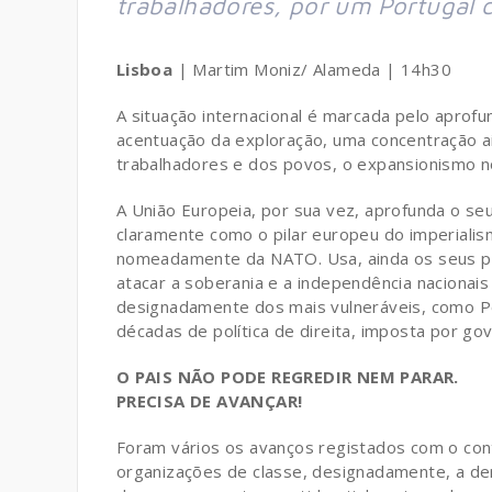
trabalhadores, por um Portugal 
Lisboa
| Martim Moniz/ Alameda | 14h30
A situação internacional é marcada pelo aprof
acentuação da exploração, uma concentração ai
trabalhadores e dos povos, o expansionismo nos
A União Europeia, por sua vez, aprofunda o seu 
claramente como o pilar europeu do imperiali
nomeadamente da NATO. Usa, ainda os seus pr
atacar a soberania e a independência nacionais
designadamente dos mais vulneráveis, como Po
décadas de política de direita, imposta por g
O PAIS NÃO PODE REGREDIR NEM PARAR.
PRECISA DE AVANÇAR!
Foram vários os avanços registados com o cont
organizações de classe, designadamente, a de