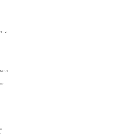
om a
s
para
or
ão