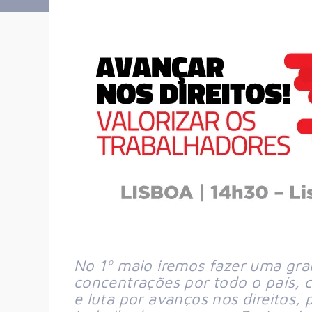
No 1º maio iremos fazer uma gra
concentrações por todo o país,
e luta por avanços nos direitos, 