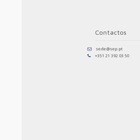
Contactos
sede@sep.pt
+351 21 392 03 50