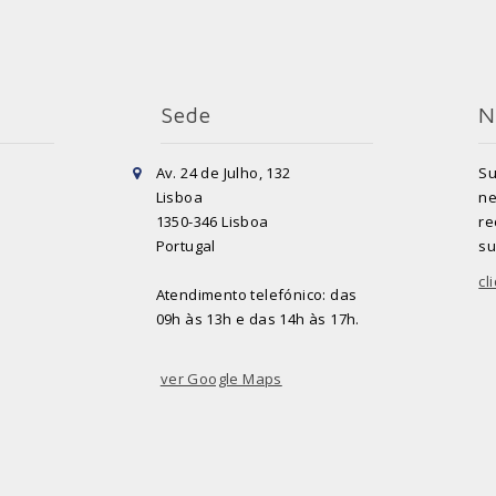
Sede
N
Av. 24 de Julho, 132
Su
Lisboa
ne
1350-346 Lisboa
re
Portugal
su
cl
Atendimento telefónico: das
09h às 13h e das 14h às 17h.
ver Google Maps