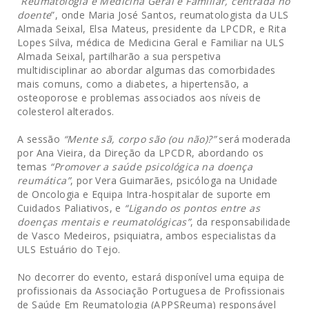
“
Reumatologia e Medicina Geral e Familiar, centrada no
doente
”, onde Maria José Santos, reumatologista da ULS
Almada Seixal, Elsa Mateus, presidente da LPCDR, e Rita
Lopes Silva, médica de Medicina Geral e Familiar na ULS
Almada Seixal, partilharão a sua perspetiva
multidisciplinar ao abordar algumas das comorbidades
mais comuns, como a diabetes, a hipertensão, a
osteoporose e problemas associados aos níveis de
colesterol alterados.
A sessão
“Mente sã, corpo são (ou não)?”
será moderada
por Ana Vieira, da Direção da LPCDR, abordando os
temas
“Promover a saúde psicológica na doença
reumática”
, por Vera Guimarães, psicóloga na Unidade
de Oncologia e Equipa Intra-hospitalar de suporte em
Cuidados Paliativos, e
“Ligando os pontos entre as
doenças mentais e reumatológicas”
, da responsabilidade
de Vasco Medeiros, psiquiatra, ambos especialistas da
ULS Estuário do Tejo.
No decorrer do evento, estará disponível uma equipa de
profissionais da Associação Portuguesa de Profissionais
de Saúde Em Reumatologia (APPSReuma) responsável