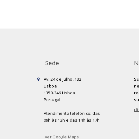
Sede
N
Av. 24 de Julho, 132
Su
Lisboa
ne
1350-346 Lisboa
re
Portugal
su
cl
Atendimento telefónico: das
09h às 13h e das 14h às 17h.
ver Google Maps