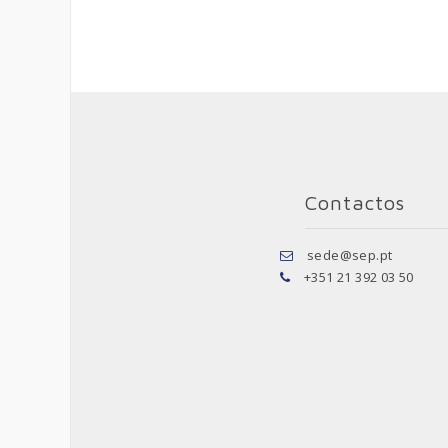
Contactos
sede@sep.pt
+351 21 392 03 50