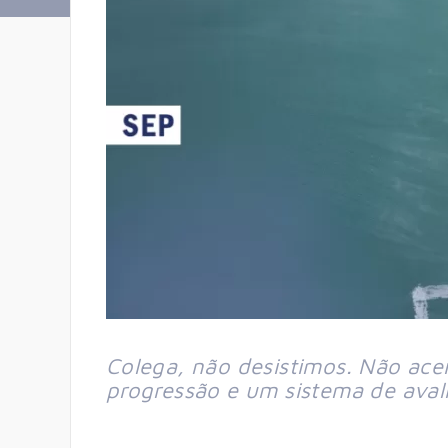
Colega, não desistimos. Não acei