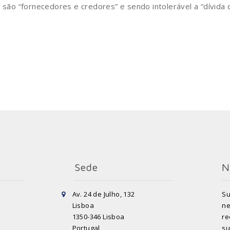
ão “fornecedores e credores” e sendo intolerável a “dívida 
.
Sede
N
Av. 24 de Julho, 132
Su
Lisboa
ne
1350-346 Lisboa
re
Portugal
su