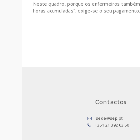
Neste quadro, porque os enfermeiros também s
horas acumuladas”, exige-se o seu pagamento
Contactos
sede@sep.pt
+351 21 392 03 50