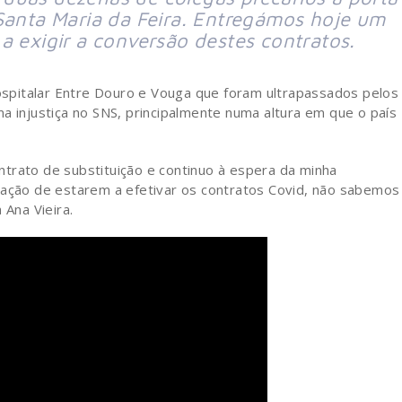
 Santa Maria da Feira. Entregámos hoje um
a exigir a conversão destes contratos.
spitalar Entre Douro e Vouga que foram ultrapassados pelos
a injustiça no SNS, principalmente numa altura em que o país
trato de substituição e continuo à espera da minha
uação de estarem a efetivar os contratos Covid, não sabemos
 Ana Vieira.