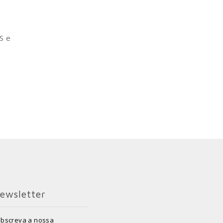
S e
ewsletter
bscreva a nossa