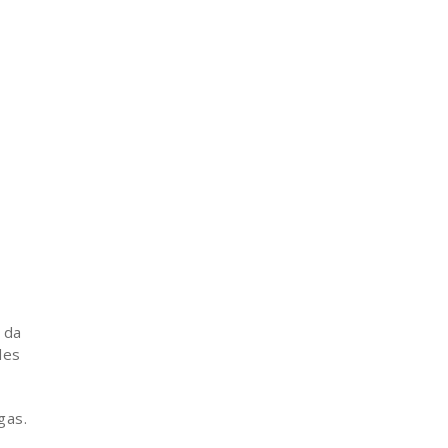
 da
les
gas.