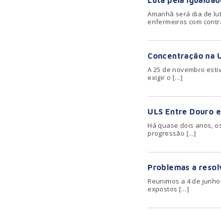
Luta pela igualda
Amanhã será dia de lut
enfermeiros com contr
Concentração na U
A 25 de novembro esti
exigir o […]
ULS Entre Douro e
Há quase dois anos, o
progressão […]
Problemas a resol
Reunimos a 4 de junho
expostos […]