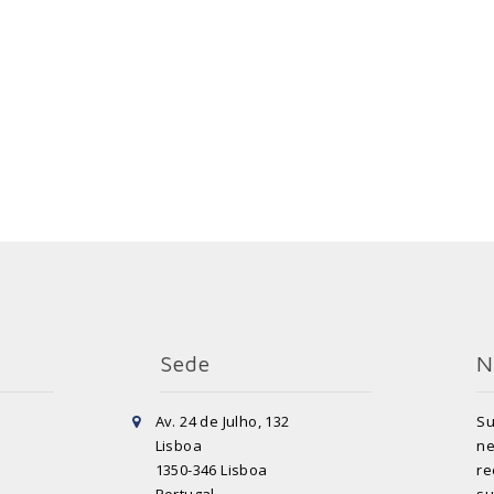
Sede
N
Av. 24 de Julho, 132
Su
Lisboa
ne
1350-346 Lisboa
re