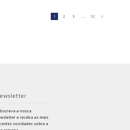
1
2
3
…
12
ewsletter
bscreva a nossa
wsletter e receba as mais
centes novidades sobre a