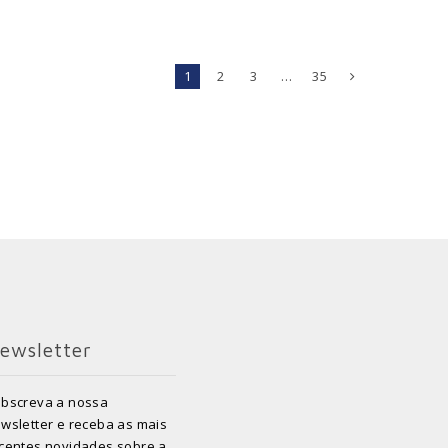
1
2
3
…
35
ewsletter
bscreva a nossa
wsletter e receba as mais
centes novidades sobre a