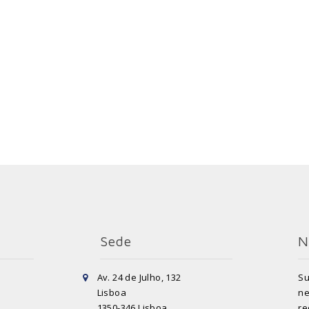
Sede
N
Av. 24 de Julho, 132
Su
Lisboa
ne
1350-346 Lisboa
re