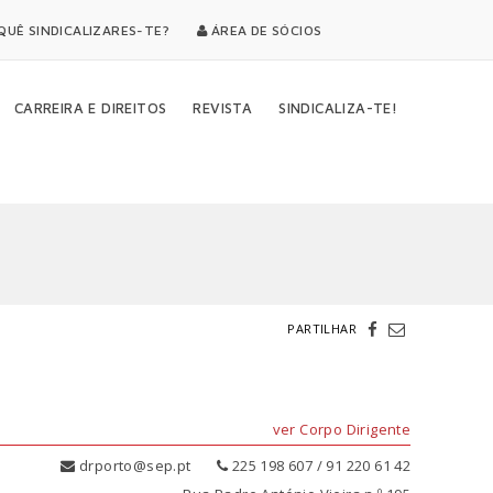
UÊ SINDICALIZARES-TE?
ÁREA DE SÓCIOS
CARREIRA E DIREITOS
REVISTA
SINDICALIZA-TE!
PARTILHAR
ver Corpo Dirigente
drporto@sep.pt
225 198 607 / 91 220 61 42