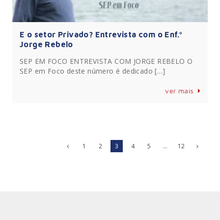
E o setor Privado? Entrevista com o Enf.º
Jorge Rebelo
SEP EM FOCO ENTREVISTA COM JORGE REBELO O
SEP em Foco deste número é dedicado […]
ver mais
1
2
3
4
5
…
12