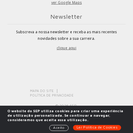
ver Google Maps
Newsletter
Subscreva a nossa newsletter e receba as mais recentes
novidades sobre a sua carreira.
clique aqui
MAPA DO SITE
POLÍTICA DE PRIVACIDADE
© 2026 SEP.
O website do SEP utiliza cookies para criar uma experiência
de utilização personalizada. Se continuar a navegar,
consideramos que aceita essa utilização.
Powered by
SOLOS
Ler Política de Cookies
Aceito