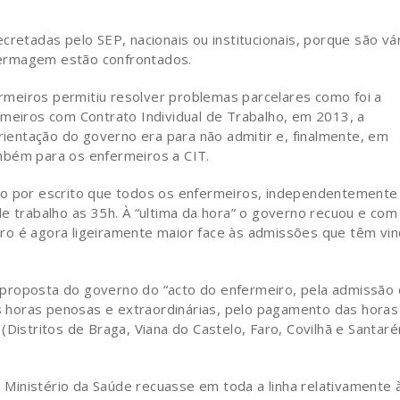
cretadas pelo SEP, nacionais ou institucionais, porque são vá
ermagem estão confrontados.
fermeiros permitiu resolver problemas parcelares como foi a
rmeiros com Contrato Individual de Trabalho, em 2013, a
entação do governo era para não admitir e, finalmente, em
mbém para os enfermeiros a CIT.
do por escrito que todos os enfermeiros, independentemente
e trabalho as 35h. À “ultima da hora” o governo recuou e com
ro é agora ligeiramente maior face às admissões que têm vi
proposta do governo do “acto do enfermeiro, pela admissão
 horas penosas e extraordinárias, pelo pagamento das hora
(Distritos de Braga, Viana do Castelo, Faro, Covilhã e Santar
Ministério da Saúde recuasse em toda a linha relativamente 