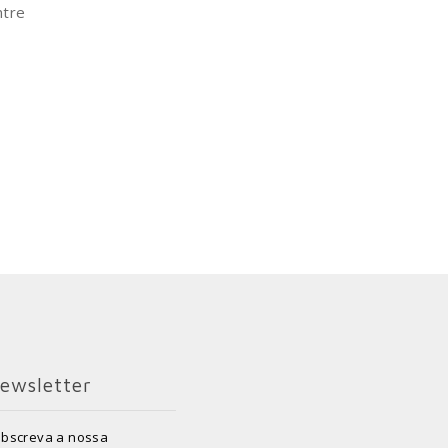
ntre
ewsletter
bscreva a nossa