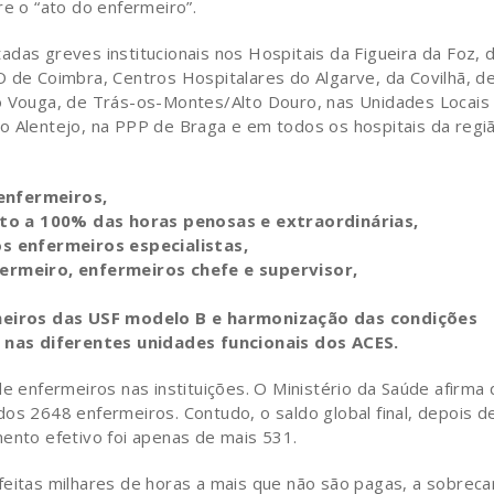
re o “ato do enfermeiro”.
das greves institucionais nos Hospitais da Figueira da Foz, 
O de Coimbra, Centros Hospitalares do Algarve, da Covilhã, d
xo Vouga, de Trás-os-Montes/Alto Douro, nas Unidades Locais
o Alentejo, na PPP de Braga e em todos os hospitais da regi
enfermeiros,
to a 100% das horas penosas e extraordinárias,
 enfermeiros especialistas,
fermeiro, enfermeiros chefe e supervisor,
eiros das USF modelo B e harmonização das condições
nas diferentes unidades funcionais dos ACES.
de enfermeiros nas instituições. O Ministério da Saúde afirma
os 2648 enfermeiros. Contudo, o saldo global final, depois d
mento efetivo foi apenas de mais 531.
feitas milhares de horas a mais que não são pagas, a sobreca