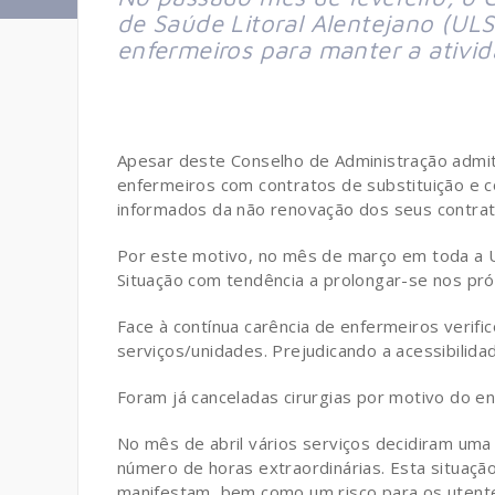
de Saúde Litoral Alentejano (ULS
enfermeiros para manter a ativida
Apesar deste Conselho de Administração admit
enfermeiros com contratos de substituição e c
informados da não renovação dos seus contra
Por este motivo, no mês de março em toda a U
Situação com tendência a prolongar-se nos pr
Face à contínua carência de enfermeiros verif
serviços/unidades. Prejudicando a acessibilida
Foram já canceladas cirurgias por motivo do 
No mês de abril vários serviços decidiram um
número de horas extraordinárias. Esta situaçã
manifestam, bem como um risco para os utent