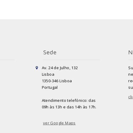
Sede
N
Av. 24 de Julho, 132
Su
Lisboa
ne
1350-346 Lisboa
re
Portugal
su
cl
Atendimento telefónico: das
09h às 13h e das 14h às 17h.
ver Google Maps