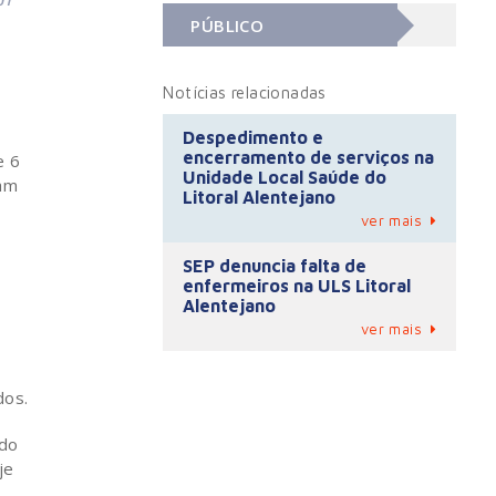
PÚBLICO
Notícias relacionadas
Despedimento e
encerramento de serviços na
e 6
Unidade Local Saúde do
ram
Litoral Alentejano
ver mais
SEP denuncia falta de
enfermeiros na ULS Litoral
Alentejano
ver mais
dos.
 do
je