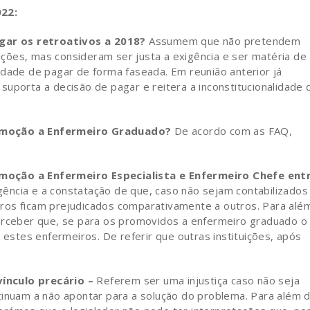
022:
ar os retroativos a 2018?
Assumem que não pretendem
uições, mas consideram ser justa a exigência e ser matéria de
idade de pagar de forma faseada. Em reunião anterior já
uporta a decisão de pagar e reitera a inconstitucionalidade 
romoção a Enfermeiro Graduado?
De acordo com as FAQ,
moção a Enfermeiro Especialista e Enfermeiro Chefe ent
ência e a constatação de que, caso não sejam contabilizados
ros ficam prejudicados comparativamente a outros. Para alé
perceber que, se para os promovidos a enfermeiro graduado o
 estes enfermeiros. De referir que outras instituições, após
ínculo precário –
Referem ser uma injustiça caso não seja
tinuam a não apontar para a solução do problema. Para além 