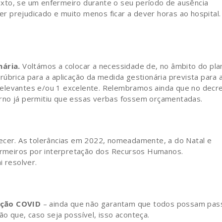
xto, se um enfermeiro durante o seu período de ausência
ser prejudicado e muito menos ficar a dever horas ao hospital.
nária.
Voltámos a colocar a necessidade de, no âmbito do pla
úbrica para a aplicação da medida gestionária prevista para 
elevantes e/ou 1 excelente. Relembramos ainda que no decr
rno já permitiu que essas verbas fossem orçamentadas.
tecer. As tolerâncias em 2022, nomeadamente, a do Natal e
rmeiros por interpretação dos Recursos Humanos.
i resolver.
ação COVID
– ainda que não garantam que todos possam pas
o que, caso seja possível, isso aconteça.