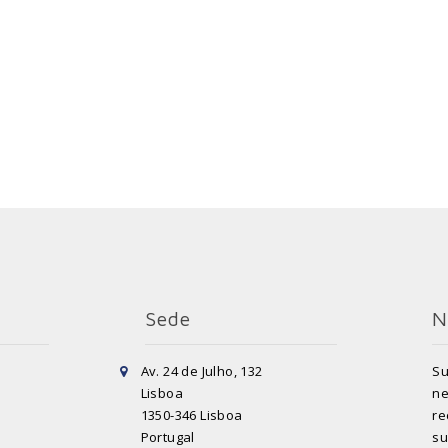
Sede
N
Av. 24 de Julho, 132
Su
Lisboa
ne
1350-346 Lisboa
re
Portugal
su