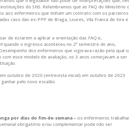
erámos que o legislador não pode ter interpretações que, ne
instituições do SNS. Relembramos que as FAQ do Ministério 
tos aos enfermeiros que tinham um contrato com os parceiros
vadas caso das ex-PPP de Braga, Loures, Vila Franca de Xira e
sar de estarem a aplicar a orientação das FAQ e,
vil quando o ingresso aconteceu no 2º semestre do ano,
 Desempenho dos enfermeiros que vigorava razão pela qual s
rdo com esse modelo de avaliação, os 3 anos começavam a ser
ituição.
em outubro de 2020 (entrevista inicial) em outubro de 2023
ganhar pelo novo escalão.
olonga por dias do fim-de-semana –
os enfermeiros trabalh
o semanal obrigatório e/ou complementar pode não ser