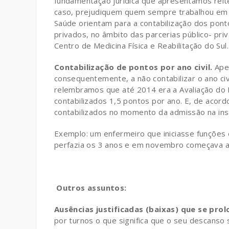
fundamentação jurídica que apresentámos reit
caso, prejudiquem quem sempre trabalhou em 
Saúde orientam para a contabilização dos pon
privados, no âmbito das parcerias público- pri
Centro de Medicina Física e Reabilitação do Sul.
Contabilização de pontos por ano civil.
Ape
consequentemente, a não contabilizar o ano ci
relembramos que até 2014 era a Avaliação do
contabilizados 1,5 pontos por ano. E, de aco
contabilizados no momento da admissão na inst
Exemplo: um enfermeiro que iniciasse funções 
perfazia os 3 anos e em novembro começava a 
Outros assuntos:
Ausências justificadas (baixas) que se pr
por turnos o que significa que o seu descans