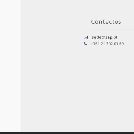
Contactos
sede@sep.pt
+351 21 392 03 50