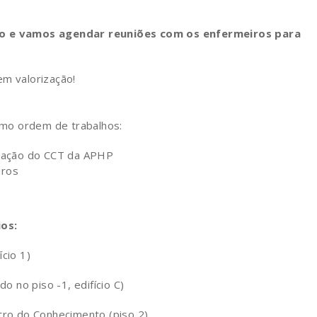
lho e vamos agendar reuniões com os enfermeiros para
em valorização!
mo ordem de trabalhos:
eração do CCT da APHP
iros
ios:
ício 1)
do no piso -1, edifício C)
ntro do Conhecimento (piso 2)