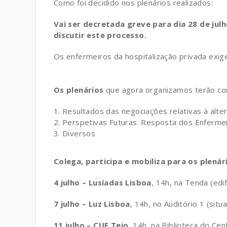
Como foi decidido nos plenários realizados:
Vai ser decretada greve para dia 28 de ju
discutir este processo.
Os enfermeiros da hospitalização privada exig
Os plenários
que agora organizamos terão co
Resultados das negociações relativas à alt
Perspetivas Futuras. Resposta dos Enferme
Diversos
Colega, participa e mobiliza para os plenár
4 julho – Lusíadas Lisboa
, 14h, na Tenda (edif
7 julho – Luz Lisboa
, 14h, no Auditório 1 (situa
11 julho – CUF Tejo
, 14h, na Biblioteca do Ce