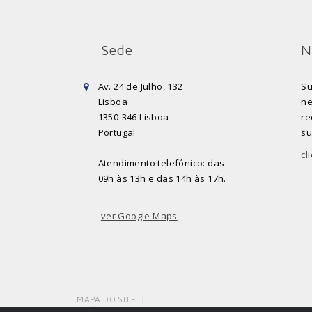
Sede
N
Av. 24 de Julho, 132
Su
Lisboa
ne
1350-346 Lisboa
re
Portugal
su
cl
Atendimento telefónico: das
09h às 13h e das 14h às 17h.
ver Google Maps
MAPA DO SITE
POLÍTICA DE PRIVACIDADE