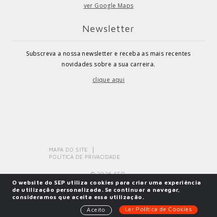
ver Google Maps
Newsletter
Subscreva a nossa newsletter e receba as mais recentes
novidades sobre a sua carreira.
clique aqui
MAPA DO SITE
POLÍTICA DE PRIVACIDADE
© 2026 SEP.
O website do SEP utiliza cookies para criar uma experiência
de utilização personalizada. Se continuar a navegar,
consideramos que aceita essa utilização.
Powered by
SOLOS
Ler Política de Cookies
Aceito