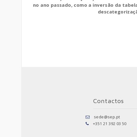
no ano passado, como a inversão da tabel
descategorizaçã
Contactos
sede@sep.pt
+351 21 392 03 50