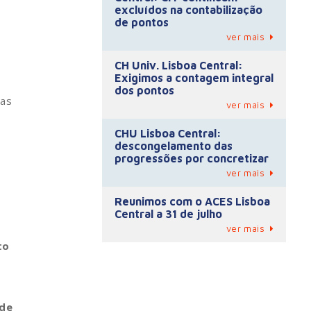
excluídos na contabilização
de pontos
ver mais
CH Univ. Lisboa Central:
Exigimos a contagem integral
dos pontos
las
ver mais
CHU Lisboa Central:
descongelamento das
progressões por concretizar
ver mais
o
Reunimos com o ACES Lisboa
Central a 31 de julho
ver mais
to
úde