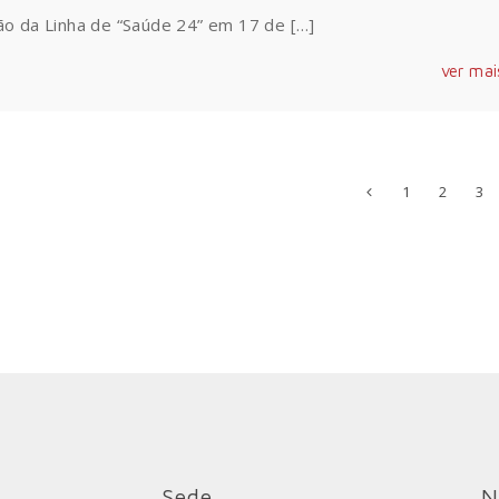
ão da Linha de “Saúde 24” em 17 de […]
ver mai
1
2
3
Sede
N