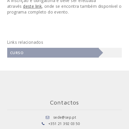
A inscrição é obrigatória e deve ser efetuada
através
deste link
, onde se encontra também disponível o
programa completo do evento.
Links relacionados
CURSO
Contactos
sede@sep.pt
+351 21 392 03 50