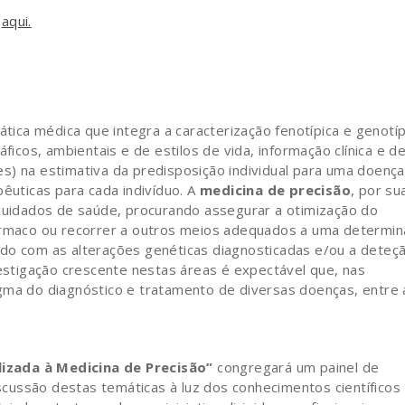
l
aqui.
tica médica que integra a caracterização fenotípica e genotíp
ficos, ambientais e de estilos de vida, informação clínica e d
s) na estimativa da predisposição individual para uma doença
pêuticas para cada indivíduo. A
medicina de precisão
, por su
 cuidados de saúde, procurando assegurar a otimização do
fármaco ou recorrer a outros meios adequados a uma determi
rdo com as alterações genéticas diagnosticadas e/ou a deteç
vestigação crescente nestas áreas é expectável que, nas
gma do diagnóstico e tratamento de diversas doenças, entre 
izada à Medicina de Precisão”
congregará um painel de
iscussão destas temáticas à luz dos conhecimentos científicos