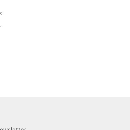
el
da
ewsletter