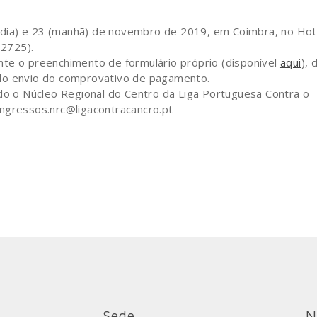
o dia) e 23 (manhã) de novembro de 2019, em Coimbra, no Hot
2725).
ante o preenchimento de formulário próprio (disponível
aqui
), 
 do envio do comprovativo de pagamento.
do o Núcleo Regional do Centro da Liga Portuguesa Contra o
ongressos.nrc@ligacontracancro.pt
Sede
N