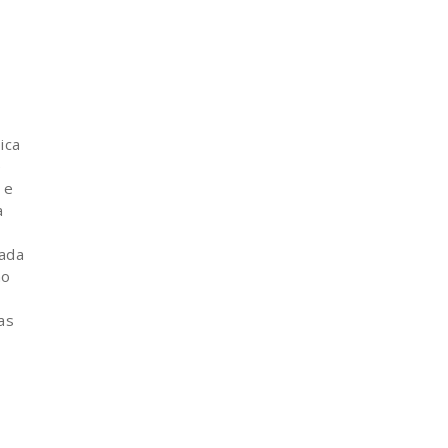
ica
e
 e
a
nada
ão
as