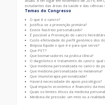
atuais. A ter lugar em novembro de 2019, em Coi
estudantes das áreas da saúde e das ciências s
Temas do Congresso
O que é o cancro?
Justifica-se a prevenção primária?
Existe Rastreio personalizado?
É possível a Prevenção do cancro hereditár
Custo efetividade do perfil genómico dos 
Biópsia líquida o que é e para que serve?
Que PET?
Que biomarcadores na prática clínica?
O diagnóstico e tratamento do cancro: qual o 
Que medicina personalizada no cancro do p
Que medicina personalizada no melanoma?
Que Imunoterapia personalizada?
Haverá necessidade de apoio psicológico?
Qual impacto económico e financeiro da med
Quais os limites éticos da medicina persona
Medicina de precisão: um mito ou a realidad