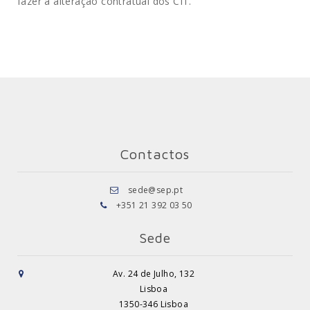
fazer a alteração contratual dos CIT.
Contactos
sede@sep.pt
+351 21 392 03 50
Sede
Av. 24 de Julho, 132
Lisboa
1350-346 Lisboa