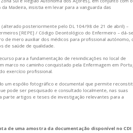
 Zona Sul e Região Autónoma dos Açores), em conjunto com o
da Madeira, insistia em levar para a vanguarda das
(alterado posteriormente pelo DL 104/98 de 21 de abril) –
fermeiros [REPE] / Código Deontológico do Enfermeiro – dá-s
o de mero auxiliar dos médicos para profissional autónomo,
os de saúde de qualidade.
recurso para a fundamentação de reivindicações no local de
 um marco no caminho conquistado pela Enfermagem em Portu
 exercício profissional.
o um espólio fotográfico e documental que permite reconstit
que pode ser pesquisado e consultado localmente, nas suas
a parte artigos e teses de investigação relevantes para a
nta de uma amostra da documentação disponível no CDI