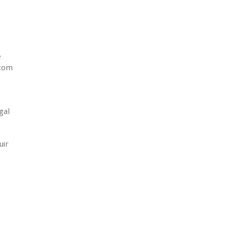
e
 com
gal
uir