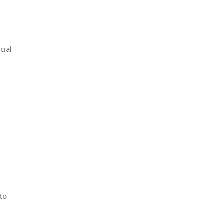
cial
to