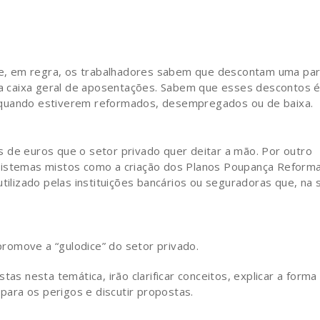
sa e, em regra, os trabalhadores sabem que descontam uma pa
a a caixa geral de aposentações. Sabem que esses descontos é
 quando estiverem reformados, desempregados ou de baixa.
 de euros que o setor privado quer deitar a mão. Por outro
sistemas mistos como a criação dos Planos Poupança Reform
utilizado pelas instituições bancários ou seguradoras que, na 
romove a “gulodice” do setor privado.
tas nesta temática, irão clarificar conceitos, explicar a forma
 para os perigos e discutir propostas.