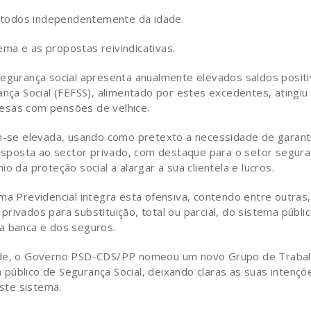
 todos independentemente da idade.
ema e as propostas reivindicativas.
segurança social apresenta anualmente elevados saldos posit
ança Social (FEFSS), alimentado por estes excedentes, atingiu
esas com pensões de velhice.
se elevada, usando como pretexto a necessidade de garanti
 resposta ao sector privado, com destaque para o setor segur
o da proteção social a alargar a sua clientela e lucros.
ma Previdencial integra esta ofensiva, contendo entre outras,
rivados para substituição, total ou parcial, do sistema públic
a banca e dos seguros.
erde, o Governo PSD-CDS/PP nomeou um novo Grupo de Trabal
público de Segurança Social, deixando claras as suas intençõ
este sistema.