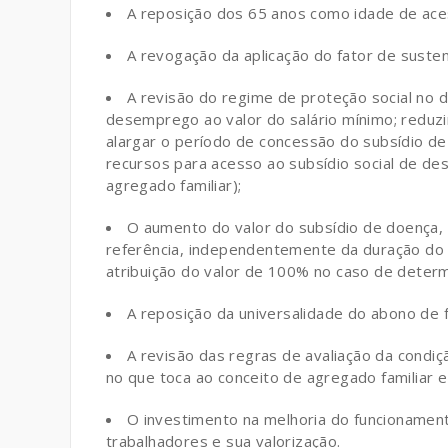
A reposição dos 65 anos como idade de ace
A revogação da aplicação do fator de susten
A revisão do regime de proteção social no
desemprego ao valor do salário mínimo; reduz
alargar o período de concessão do subsídio de
recursos para acesso ao subsídio social de des
agregado familiar);
O aumento do valor do subsídio de doença,
referência, independentemente da duração do 
atribuição do valor de 100% no caso de deter
A reposição da universalidade do abono de fa
A revisão das regras de avaliação da condiç
no que toca ao conceito de agregado familiar 
O investimento na melhoria do funcionamen
trabalhadores e sua valorização.