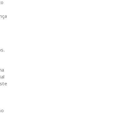
co
nça
s.
na
al
este
ão