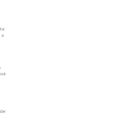
rte
 o
a
sua
 de