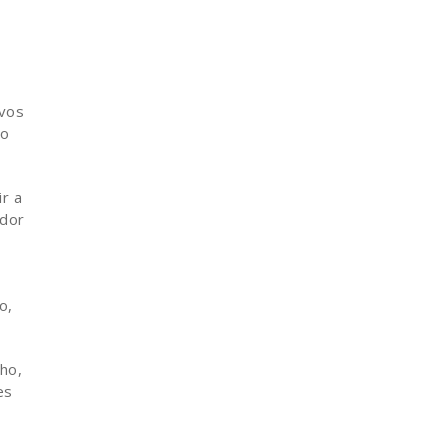
ivos
 o
r a
ador
o,
ho,
es