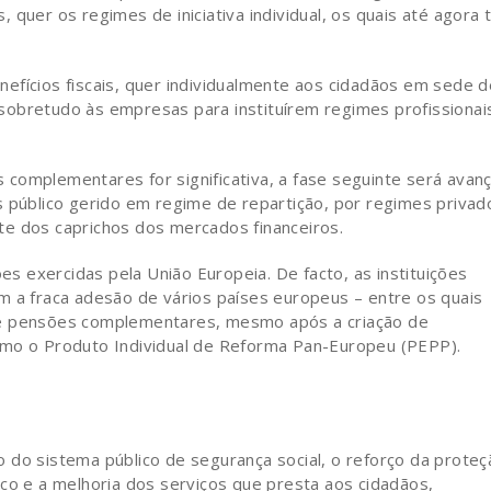
 quer os regimes de iniciativa individual, os quais até agora
efícios fiscais, quer individualmente aos cidadãos em sede d
sobretudo às empresas para instituírem regimes profissionai
complementares for significativa, a fase seguinte será avan
s público gerido em regime de repartição, por regimes privad
te dos caprichos dos mercados financeiros.
 exercidas pela União Europeia. De facto, as instituições
m a fraca adesão de vários países europeus – entre os quais
de pensões complementares, mesmo após a criação de
omo o Produto Individual de Reforma Pan-Europeu (PEPP).
 do sistema público de segurança social, o reforço da proteç
ico e a melhoria dos serviços que presta aos cidadãos,