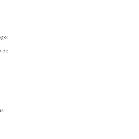
ego;
o de
is