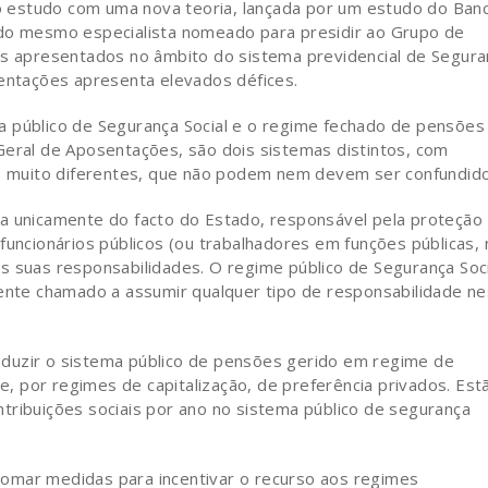
 estudo com uma nova teoria, lançada por um estudo do Ban
 do mesmo especialista nomeado para presidir ao Grupo de
os apresentados no âmbito do sistema previdencial de Segura
sentações apresenta elevados défices.
ma público de Segurança Social e o regime fechado de pensões
Geral de Aposentações, são dois sistemas distintos, com
to muito diferentes, que não podem nem devem ser confundido
va unicamente do facto do Estado, responsável pela proteção
funcionários públicos (ou trabalhadores em funções públicas, 
s suas responsabilidades. O regime público de Segurança Soci
mente chamado a assumir qualquer tipo de responsabilidade n
duzir o sistema público de pensões gerido em regime de
te, por regimes de capitalização, de preferência privados. Est
tribuições sociais por ano no sistema público de segurança
omar medidas para incentivar o recurso aos regimes