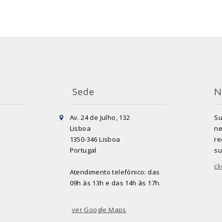
Sede
N
Av. 24 de Julho, 132
Su
Lisboa
ne
1350-346 Lisboa
re
Portugal
su
cl
Atendimento telefónico: das
09h às 13h e das 14h às 17h.
ver Google Maps