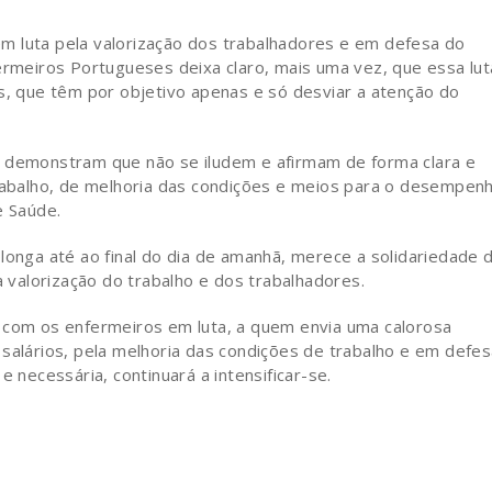
 luta pela valorização dos trabalhadores e em defe­sa do
fermeiros Portugueses deixa claro, mais uma vez, que essa lut
 que têm por objetivo apenas e só desviar a atenção do
, demonstram que não se iludem e afirmam de forma clara e
trabalho, de melhoria das condições e meios para o desempen
e Saúde.
longa até ao final do dia de amanhã, merece a solida­riedade 
alorização do trabalho e dos trabalhado­res.
 com os enfermeiros em luta, a quem envia uma ca­lorosa
salários, pela melhoria das condições de tra­balho e em defe
 necessária, continuará a intensi­ficar-se.