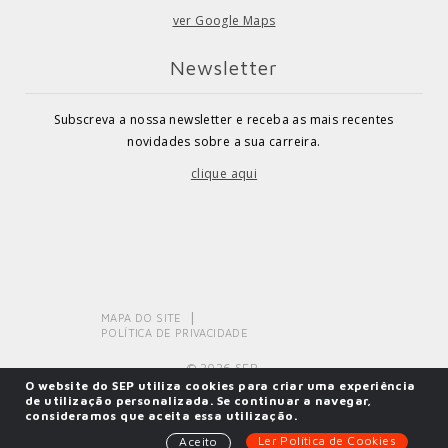
ver Google Maps
Newsletter
Subscreva a nossa newsletter e receba as mais recentes
novidades sobre a sua carreira.
clique aqui
MAPA DO SITE
POLÍTICA DE PRIVACIDADE
© 2026 SEP.
O website do SEP utiliza cookies para criar uma experiência
de utilização personalizada. Se continuar a navegar,
consideramos que aceita essa utilização.
Powered by
SOLOS
Ler Política de Cookies
Aceito