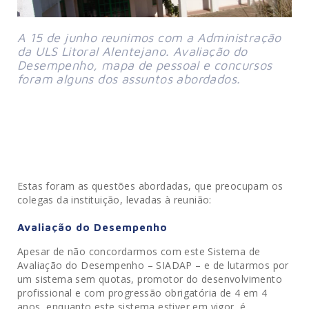
A 15 de junho reunimos com a Administração 
da ULS Litoral Alentejano. Avaliação do 
Desempenho, mapa de pessoal e concursos 
foram alguns dos assuntos abordados.
Estas foram as questões abordadas, que preocupam os
colegas da instituição, levadas à reunião:
Avaliação do Desempenho
Apesar de não concordarmos com este Sistema de
Avaliação do Desempenho – SIADAP – e de lutarmos por
um sistema sem quotas, promotor do desenvolvimento
profissional e com progressão obrigatória de 4 em 4
anos, enquanto este sistema estiver em vigor, é