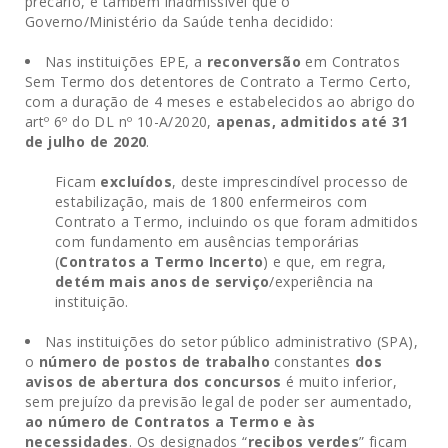
precário, é também inadmissível que o
Governo/Ministério da Saúde tenha decidido:
Nas instituições EPE, a
reconversão
em Contratos
Sem Termo dos detentores de Contrato a Termo Certo,
com a duração de 4 meses e estabelecidos ao abrigo do
artº 6º do DL nº 10-A/2020,
apenas, admitidos até 31
de julho de 2020
.
Ficam
excluídos
, deste imprescindível processo de
estabilização, mais de 1800 enfermeiros com
Contrato a Termo, incluindo os que foram admitidos
com fundamento em ausências temporárias
(
Contratos a Termo Incerto
) e que, em regra,
detém mais anos de serviço
/experiência na
instituição.
Nas instituições do setor público administrativo (SPA),
o
número de postos de trabalho
constantes
dos
avisos de abertura dos concursos
é muito inferior,
sem prejuízo da previsão legal de poder ser aumentado,
ao número de Contratos a Termo e às
necessidades
. Os designados “
recibos verdes
” ficam