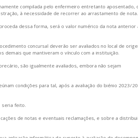
namente compilada pelo enfermeiro entretanto aposentado, 
nistração, à necessidade de recorrer ao arrastamento de nota
proceda dessa forma, será o valor numérico da nota anterior 
rocedimento concursal deverão ser avaliados no local de orig
s demais que mantiveram o vínculo com a instituição.
precário, são igualmente avaliados, embora não sejam
únam condições para tal, após a avaliação do biénio 2023/20
seria feito.
cações de notas e eventuais reclamações, e sobre a distribu
va aplicação informática de suporte à avaliação de desempe