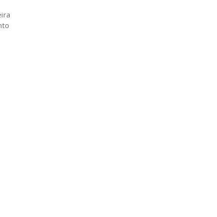
ira
nto