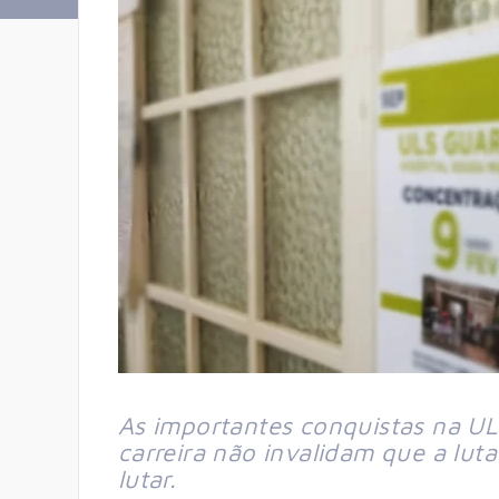
As importantes conquistas na UL
carreira não invalidam que a lu
lutar.