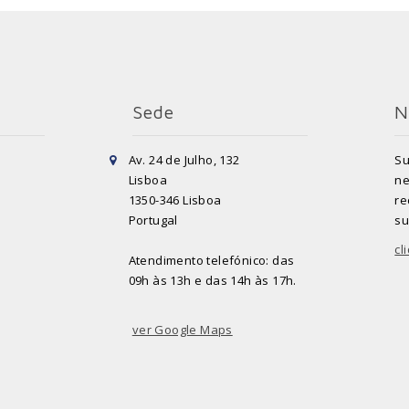
Sede
N
Av. 24 de Julho, 132
Su
Lisboa
ne
1350-346 Lisboa
re
Portugal
su
cl
Atendimento telefónico: das
09h às 13h e das 14h às 17h.
ver Google Maps