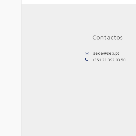
Contactos
sede@sep.pt
+351 21 392 03 50