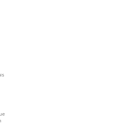
is
o
que
m