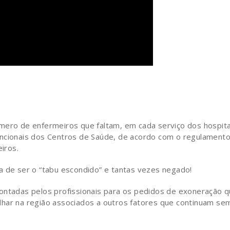
mero de enfermeiros que faltam, em cada serviço dos hospita
uncionais dos Centros de Saúde, de acordo com o regulament
iros.
a de ser o “tabu escondido” e tantas vezes negado!
pontadas pelos profissionais para os pedidos de exoneração 
lhar na região associados a outros fatores que continuam se