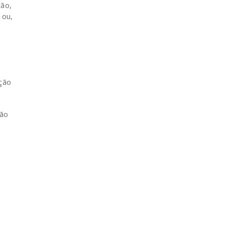
tão,
 ou,
ção
ção