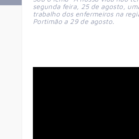
segunda feira, 25 de agosto, u
trabalho dos enfermeiros na regi
Portimão a 29 de agosto.