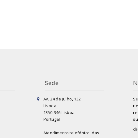
Sede
N
Av. 24 de Julho, 132
Su
Lisboa
ne
1350-346 Lisboa
re
Portugal
su
cl
Atendimento telefónico: das