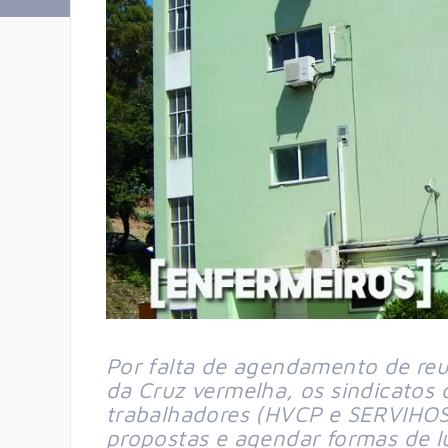
Por falta de agendamento de reu
da Cruz vermelha, os sindicatos
trabalhadores (HVCP e SERVIHOS
propostas e agendar formas de l