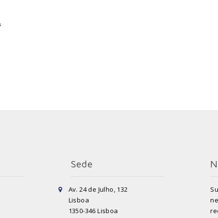
s
Sede
N
Av. 24 de Julho, 132
Su
Lisboa
ne
1350-346 Lisboa
re