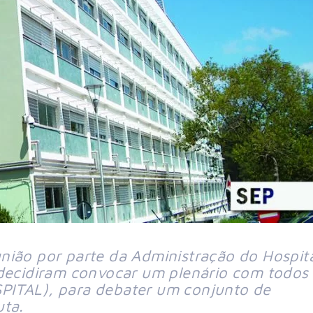
nião por parte da Administração do Hospit
 decidiram convocar um plenário com todos
PITAL), para debater um conjunto de
uta.