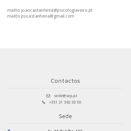
mailto:joaocastanheira@psicologiaveiro.pt
mailto:psicastanheira@gmail.com
Contactos
sede@sep.pt
+351 21 392 03 50
Sede