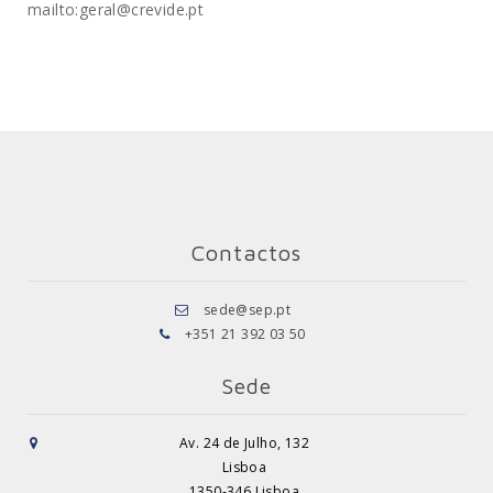
mailto:geral@crevide.pt
Contactos
sede@sep.pt
+351 21 392 03 50
Sede
Av. 24 de Julho, 132
Lisboa
1350-346 Lisboa