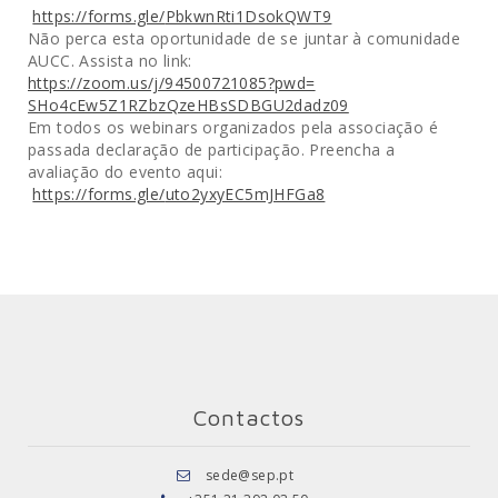
https://forms.gle/
PbkwnRti1DsokQWT9
Não perca esta oportunidade de se juntar à comunidade
AUCC. Assista no link:
https://zoom.us/j/94500721085?
pwd=
SHo4cEw5Z1RZbzQzeHBsSDBGU2dadz
09
Em todos os webinars organizados pela associação é
passada declaração de participação. Preencha a
avaliação do evento aqui:
https://forms.gle/
uto2yxyEC5mJHFGa8
Contactos
sede@sep.pt