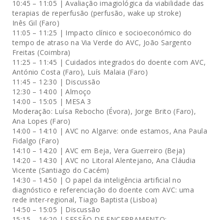
10:45 – 11:05 | Avaliação imagiológica da viabilidade das
terapias de reperfusão (perfusão, wake up stroke)
Inês Gil (Faro)
11:05 – 11:25 | Impacto clínico e socioeconómico do
tempo de atraso na Via Verde do AVC, João Sargento
Freitas (Coimbra)
11:25 – 11:45 | Cuidados integrados do doente com AVC,
António Costa (Faro), Luís Malaia (Faro)
11:45 – 12:30 | Discussão
12:30 – 14:00 | Almoço
14:00 – 15:05 | MESA 3
Moderação: Luísa Rebocho (Évora), Jorge Brito (Faro),
Ana Lopes (Faro)
14:00 – 14:10 | AVC no Algarve: onde estamos, Ana Paula
Fidalgo (Faro)
14:10 – 14:20 | AVC em Beja, Vera Guerreiro (Beja)
14:20 – 14:30 | AVC no Litoral Alentejano, Ana Cláudia
Vicente (Santiago do Cacém)
14:30 – 14:50 | O papel da inteligência artificial no
diagnóstico e referenciação do doente com AVC: uma
rede inter-regional, Tiago Baptista (Lisboa)
14:50 – 15:05 | Discussão
15:15 – 16:20 | SESSÃO DE ENCERRAMENTO: