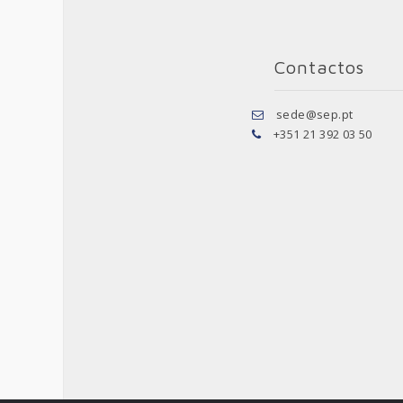
Contactos
sede@sep.pt
+351 21 392 03 50