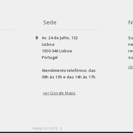
Sede
N
Av. 24 de Julho, 132
Su
Lisboa
ne
1350-346 Lisboa
re
Portugal
su
cl
Atendimento telefónico: das
09h às 13h e das 14h às 17h.
ver Google Maps
MAPA DO SITE