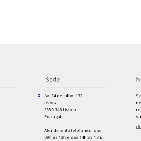
Sede
N
Av. 24 de Julho, 132
Su
Lisboa
ne
1350-346 Lisboa
re
Portugal
su
cl
Atendimento telefónico: das
09h às 13h e das 14h às 17h.