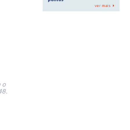
ver mais
 o
48.