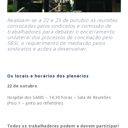
Realizam-se a 22 e 23 de outubro as reuniões
convocadas pelos sindicatos e comissão de
trabalhadores para debater o encerramento
unilateral dos processos de conciliação pelo
SBSI, o requerimento de mediação pelos
sindicatos e acões a desenvolver.
Os locais e horários dos plenários
22 de outubro
Hospital dos SAMS – 14,30 horas – Sala de Reuniões
(Piso 1 – junto ao refeitório)
Todos os trabalhadores podem e devem participar!