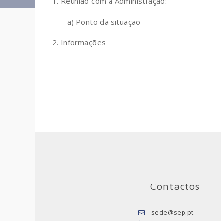
1. Reunião com a Administração:
a) Ponto da situação
2. Informações
Contactos
sede@sep.pt