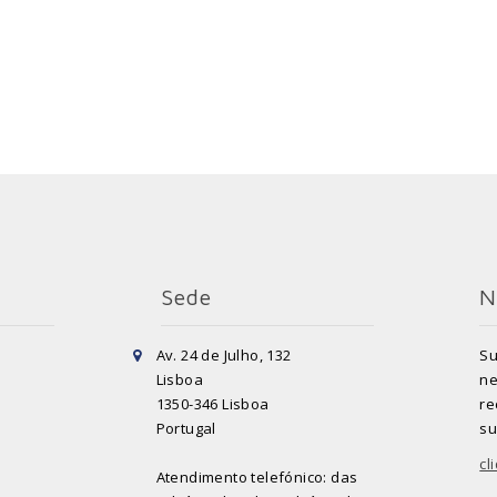
Sede
N
Av. 24 de Julho, 132
Su
Lisboa
ne
1350-346 Lisboa
re
Portugal
su
cl
Atendimento telefónico: das