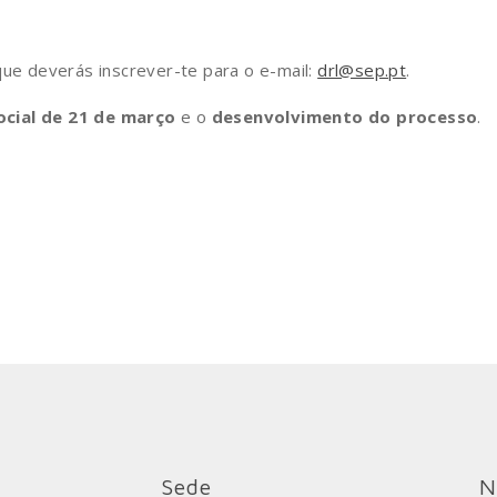
que deverás inscrever-te para o e-mail:
drl@sep.pt
.
ocial de 21 de março
e o
desenvolvimento do processo
.
Sede
N