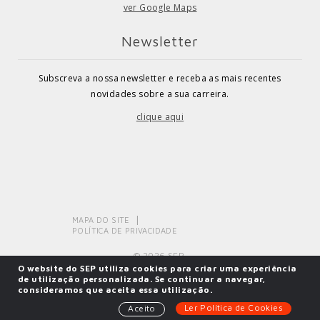
ver Google Maps
Newsletter
Subscreva a nossa newsletter e receba as mais recentes
novidades sobre a sua carreira.
clique aqui
MAPA DO SITE
POLÍTICA DE PRIVACIDADE
© 2026 SEP.
O website do SEP utiliza cookies para criar uma experiência
de utilização personalizada. Se continuar a navegar,
consideramos que aceita essa utilização.
Powered by
SOLOS
Ler Política de Cookies
Aceito