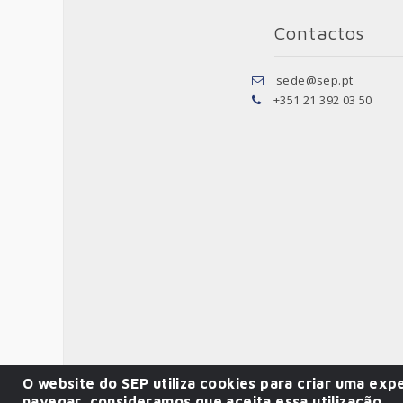
Contactos
sede@sep.pt
+351 21 392 03 50
O website do SEP utiliza cookies para criar uma expe
navegar, consideramos que aceita essa utilização.
© 2026 SEP.