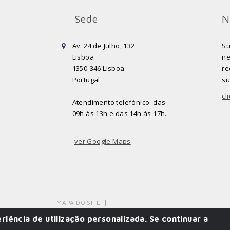
Sede
N
Av. 24 de Julho, 132
Su
Lisboa
ne
1350-346 Lisboa
re
Portugal
su
cl
Atendimento telefónico: das
09h às 13h e das 14h às 17h.
ver Google Maps
MAPA DO SITE
POLÍTICA DE PRIVACIDADE
riência de utilização personalizada. Se continuar a