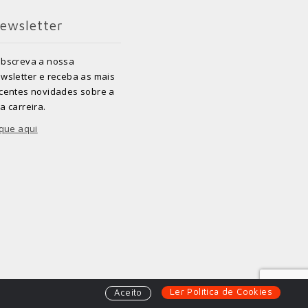
ewsletter
bscreva a nossa
wsletter e receba as mais
centes novidades sobre a
a carreira.
ique aqui
Ler Política de Cookies
Aceito
Powered by
SOLOS