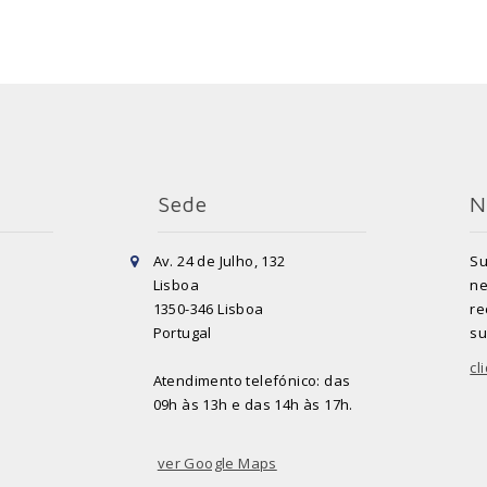
Sede
N
Av. 24 de Julho, 132
Su
Lisboa
ne
1350-346 Lisboa
re
Portugal
su
cl
Atendimento telefónico: das
09h às 13h e das 14h às 17h.
ver Google Maps