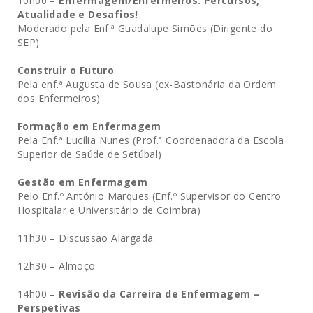
10h00 –
Enfermagem/Enfermeiros: Percursos,
Atualidade e Desafios!
Moderado pela Enf.ª Guadalupe Simões (Dirigente do
SEP)
Construir o Futuro
Pela enf.ª Augusta de Sousa (ex-Bastonária da Ordem
dos Enfermeiros)
Formação em Enfermagem
Pela Enf.ª Lucília Nunes (Prof.ª Coordenadora da Escola
Superior de Saúde de Setúbal)
Gestão em Enfermagem
Pelo Enf.º António Marques (Enf.º Supervisor do Centro
Hospitalar e Universitário de Coimbra)
11h30 – Discussão Alargada.
12h30 – Almoço
14h00 –
Revisão da Carreira de Enfermagem –
Perspetivas