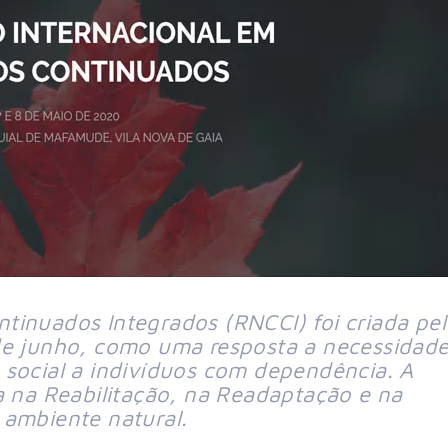
tinuados Integrados (RNCCI) foi criada pe
de junho, como uma resposta a necessidad
 social a indivíduos com dependência. A
a na Reabilitação, na Readaptação e na
 ambiente natural.