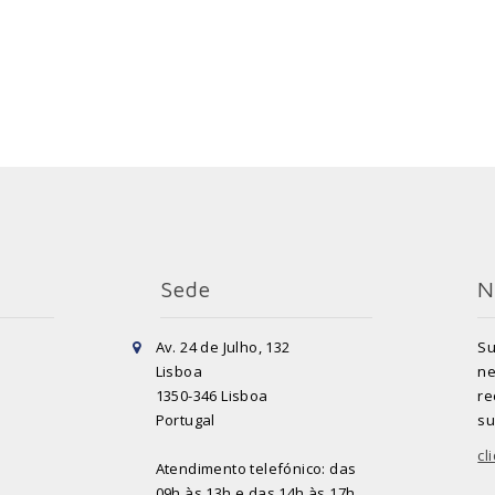
Sede
N
Av. 24 de Julho, 132
Su
Lisboa
ne
1350-346 Lisboa
re
Portugal
su
cl
Atendimento telefónico: das
09h às 13h e das 14h às 17h.