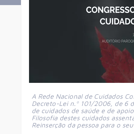
A Rede Nacional de Cuidados Con
Decreto-Lei n.º 101/2006, de 6 
de cuidados de saúde e de apoio
Filosofia destes cuidados assent
Reinserção da pessoa para o seu