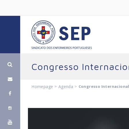
Congresso Internaci
Homepage
>
Agenda
>
Congresso Internaciona