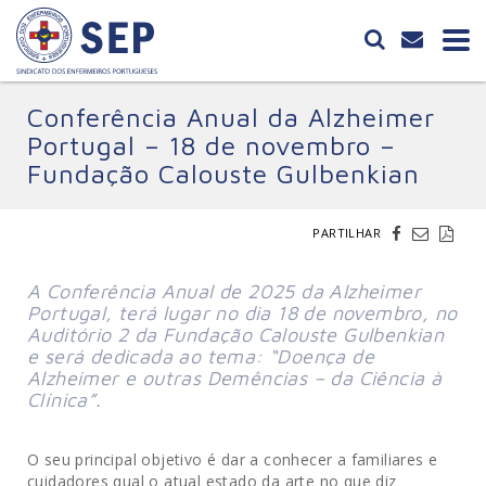
Conferência Anual da Alzheimer
Portugal – 18 de novembro –
Fundação Calouste Gulbenkian
PARTILHAR
A Conferência Anual de 2025 da Alzheimer
Portugal, terá lugar no dia 18 de novembro, no
Auditório 2 da Fundação Calouste Gulbenkian
e será dedicada ao tema: “Doença de
Alzheimer e outras Demências – da Ciência à
Clínica”.
O seu principal objetivo é dar a conhecer a familiares e
cuidadores qual o atual estado da arte no que diz