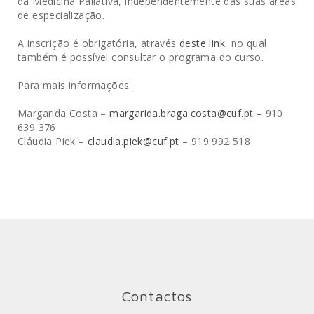
da Medicina Paliativa, independentemente das suas áreas
de especialização.
A inscrição é obrigatória, através
deste link
, no qual
também é possível consultar o programa do curso.
Para mais informações:
Margarida Costa –
margarida.braga.costa@cuf.pt
– 910
639 376
Cláudia Piek –
claudia.piek@cuf.pt
– 919 992 518
Contactos