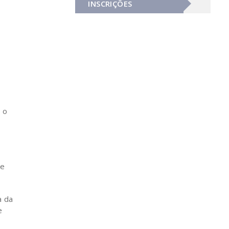
INSCRIÇÕES
 o
 e
a da
e