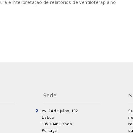
ura e interpretação de relatórios de ventiloterapia no
Sede
N
Av. 24 de Julho, 132
Su
Lisboa
ne
1350-346 Lisboa
re
Portugal
su