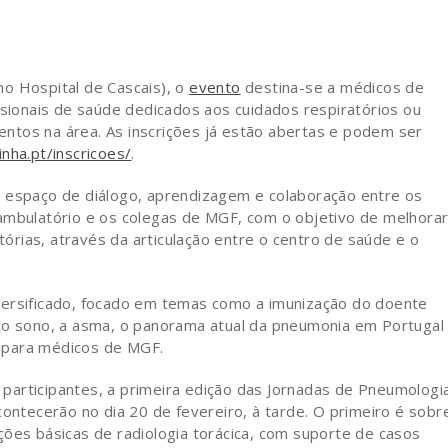
o Hospital de Cascais), o
evento
destina-se a médicos de
ssionais de saúde dedicados aos cuidados respiratórios ou
ntos na área. As inscrições já estão abertas e podem ser
nha.pt/inscricoes/
.
m espaço de diálogo, aprendizagem e colaboração entre os
ambulatório e os colegas de MGF, com o objetivo de melhorar
rias, através da articulação entre o centro de saúde e o
versificado, focado em temas como a imunização do doente
 do sono, a asma, o panorama atual da pneumonia em Portugal
 para médicos de MGF.
os participantes, a primeira edição das Jornadas de Pneumologi
contecerão no dia 20 de fevereiro, à tarde. O primeiro é sobr
ções básicas de radiologia torácica, com suporte de casos