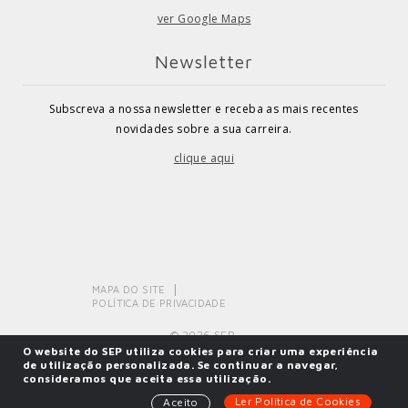
ver Google Maps
Newsletter
Subscreva a nossa newsletter e receba as mais recentes
novidades sobre a sua carreira.
clique aqui
MAPA DO SITE
POLÍTICA DE PRIVACIDADE
© 2026 SEP.
O website do SEP utiliza cookies para criar uma experiência
de utilização personalizada. Se continuar a navegar,
consideramos que aceita essa utilização.
Powered by
SOLOS
Ler Política de Cookies
Aceito